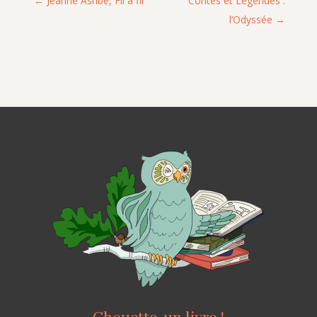
Jeanne Ashbé, Fil à fil
Contes et Légendes :
l’Odyssée