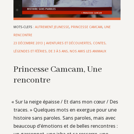
MOTS-CLEFS :
AUTREMENT JEUNESSE
,
PRINCESSE CAMCAM
,
UNE
RENCONTRE
23 DÉCEMBRE 2013
|
AVENTURES ET DÉCOUVERTES
,
CONTES,
LÉGENDES ET FÉÉRIES
,
DE 3 À 5 ANS
,
NOS AMIS LES ANIMAUX
Princesse Camcam, Une
rencontre
«
Sur la neige épaisse / Et dans mon cœur / Des
traces. » Quelques mots en exergue pour une
histoire sans paroles. Sans paroles, mais avec
beaucoup d’émotions et de belles rencontres :
un garçonnet, une isba et sa resserre, une