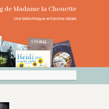
log de Madame la Chouette
Une bibliothèque enfantine idéale