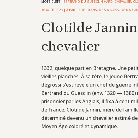
MOTS-CLEFS :
BERTRAND DU GUESCLIN HARDI CHEVALIER
,
CL
16 AOÛT 2023
|
À PARTIR DE 10 ANS
,
DE 5 À 6 ANS
,
DE 6 À 7 A
Clotilde Jannin
chevalier
1332, quelque part en Bretagne. Une peti
vieilles planches. À sa tête, le jeune Bert
dégrossi s’est révélé un chef de guerre 
Bertrand du Guesclin (env. 1320 — 1380) 
prisonnier par les Anglais, il fixa à cent 
de France. Clotilde Jannin, mère de famill
déterminé devenu un chevalier estimé de t
Moyen Âge coloré et dynamique.