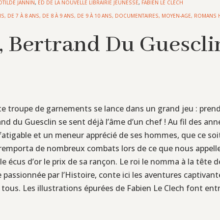
OTILDE JANNIN
,
ED DE LA NOUVELLE LIBRAIRIE JEUNESSE
,
FABIEN LE CLECH
NS
,
DE 7 À 8 ANS
,
DE 8 À 9 ANS
,
DE 9 À 10 ANS
,
DOCUMENTAIRES
,
MOYEN-AGE
,
ROMANS 
, Bertrand Du Guescli
te troupe de garnements se lance dans un grand jeu : prendr
rand du Guesclin se sent déjà l’âme d’un chef ! Au fil des ann
infatigable et un meneur apprécié de ses hommes, que ce so
remporta de nombreux combats lors de ce que nous appeller
mille écus d’or le prix de sa rançon. Le roi le nomma à la tête
e passionnée par l’Histoire, conte ici les aventures captiva
ous. Les illustrations épurées de Fabien Le Clech font entr