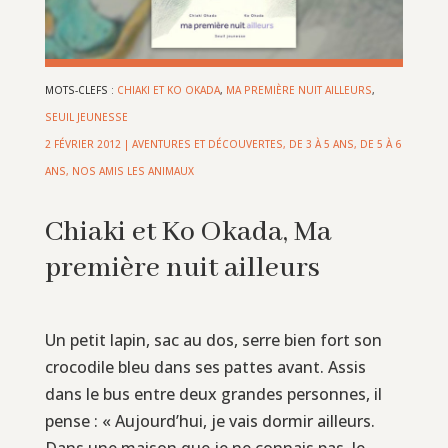
MOTS-CLEFS :
CHIAKI ET KO OKADA
,
MA PREMIÈRE NUIT AILLEURS
,
SEUIL JEUNESSE
2 FÉVRIER 2012
|
AVENTURES ET DÉCOUVERTES
,
DE 3 À 5 ANS
,
DE 5 À 6
ANS
,
NOS AMIS LES ANIMAUX
Chiaki et Ko Okada, Ma
première nuit ailleurs
Un petit lapin, sac au dos, serre bien fort son
crocodile bleu dans ses pattes avant. Assis
dans le bus entre deux grandes personnes, il
pense : « Aujourd’hui, je vais dormir ailleurs.
Dans une maison que je ne connais pas. Je