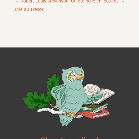
Robert Louis Stevenson,
Un été riche en lectures!
L’Ile au Trésor