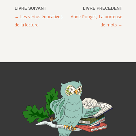
Les vertus éducatives
Anne Pouget, La porteuse
de la lecture
de mots