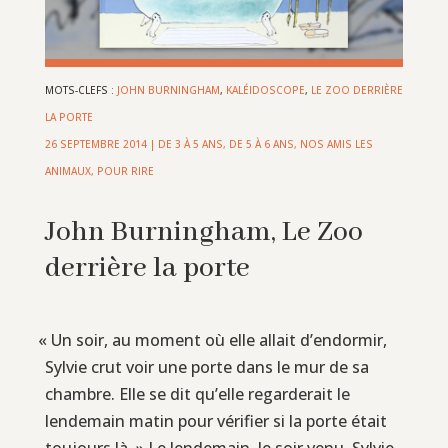
MOTS-CLEFS :
JOHN BURNINGHAM
,
KALÉIDOSCOPE
,
LE ZOO DERRIÈRE
LA PORTE
26 SEPTEMBRE 2014
|
DE 3 À 5 ANS
,
DE 5 À 6 ANS
,
NOS AMIS LES
ANIMAUX
,
POUR RIRE
John Burningham, Le Zoo
derrière la porte
«
Un soir, au moment où elle allait d’endormir,
Sylvie crut voir une porte dans le mur de sa
chambre. Elle se dit qu’elle regarderait le
lendemain matin pour vérifier si la porte était
toujours là. » Le lendemain, le soir venu, Sylvie,