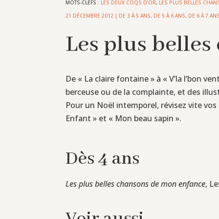
MOTS-CLEFS :
LES DEUX COQS D’OR
,
LES PLUS BELLES CHA
21 DÉCEMBRE 2012
|
DE 3 À 5 ANS
,
DE 5 À 6 ANS
,
DE 6 À 7 AN
Les plus belle
De « La claire fontaine » à « V’la l’bon ve
berceuse ou de la complainte, et des illust
Pour un Noël intemporel, révisez vite vos c
Enfant » et « Mon beau sapin ».
Dès 4 ans
Les plus belles chansons de mon enfance
, L
Voir aussi