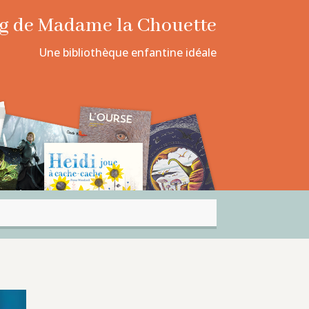
log de Madame la Chouette
Une bibliothèque enfantine idéale