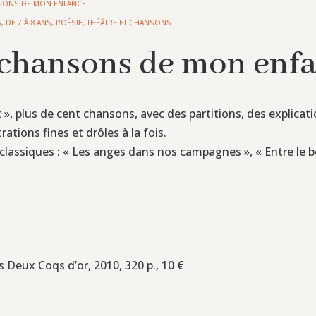
NSONS DE MON ENFANCE
S
,
DE 7 À 8 ANS
,
POÉSIE, THÉÂTRE ET CHANSONS
s chansons de mon enf
nt », plus de cent chansons, avec des partitions, des explicati
rations fines et drôles à la fois.
lassiques : « Les anges dans nos campagnes », « Entre le bœuf
es Deux Coqs d’or, 2010, 320 p., 10 €