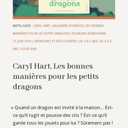
MOTS-CLEFS :
CARYL HART
,
GALLIMARD JEUNESSE
,
LES BONNES
MANIÈRES POUR LES PETITS DRAGONS
,
ROSALIND BEARDSHAW
21 JUIN 2019
|
AVENTURES ET DÉCOUVERTES
,
DE 3 À 5 ANS
,
DE 5 À 6
ANS
,
POUR RIRE
Caryl Hart, Les bonnes
manières pour les petits
dragons
«
Quand un dragon est invité à la maison… Est-
ce qu’il rugit et pousse des cris ? Est-ce qu’il
garde tous les jouets pour lui ? Sûrement pas !