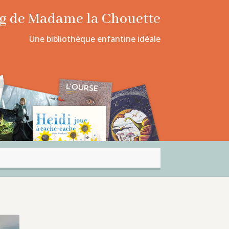
log de Madame la Chouette
Une bibliothèque enfantine idéale