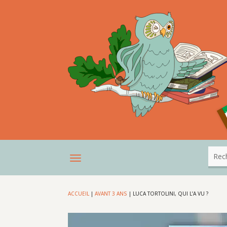
ACCUEIL
|
AVANT 3 ANS
|
LUCA TORTOLINI, QUI L’A VU ?