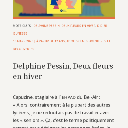
MOTS-CLEFS :
DELPHINE PESSIN
,
DEUX FLEURS EN HIVER
,
DIDIER
JEUNESSE
10 MARS 2020
|
À PARTIR DE 12 ANS
,
ADOLESCENTS
,
AVENTURES ET
DÉCOUVERTES
Delphine Pessin, Deux fleurs
en hiver
Capucine, stagiaire à l’
du Bel-Air :
EHPAD
« Alors, contrairement à la plupart des autres
lycéens, je ne redoutais pas de travailler avec
les « seniors ». Ça, c’est le terme politiquement
correct pour désigner les personnes âgées. Je