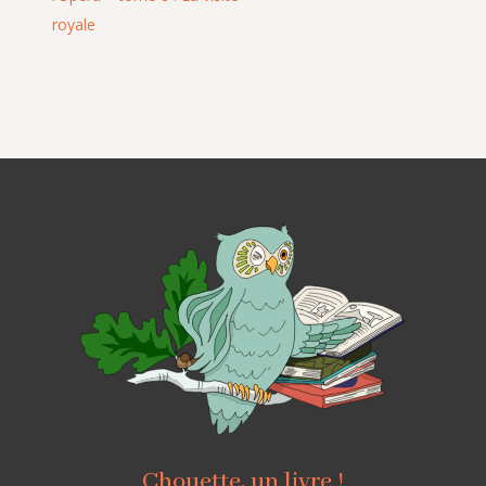
royale
Chouette, un livre !