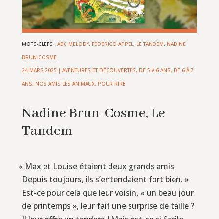
MOTS-CLEFS :
ABC MELODY
,
FEDERICO APPEL
,
LE TANDEM
,
NADINE
BRUN-COSME
24 MARS 2025
|
AVENTURES ET DÉCOUVERTES
,
DE 5 À 6 ANS
,
DE 6 À 7
ANS
,
NOS AMIS LES ANIMAUX
,
POUR RIRE
Nadine Brun-Cosme, Le
Tandem
«
Max et Louise étaient deux grands amis.
Depuis toujours, ils s’entendaient fort bien. »
Est-ce pour cela que leur voisin, « un beau jour
de printemps », leur fait une surprise de taille ?
Il leur offre un tandem ! Mais est-ce si facile,