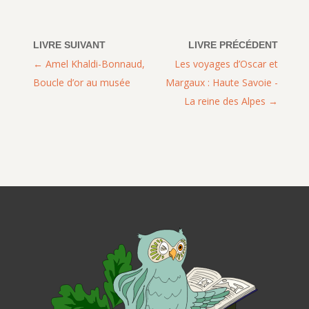
Amel Khaldi-Bonnaud,
Les voyages d’Oscar et
Boucle d’or au musée
Margaux : Haute Savoie -
La reine des Alpes