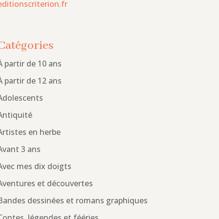
editionscriterion.fr
Catégories
À partir de 10 ans
À partir de 12 ans
Adolescents
Antiquité
Artistes en herbe
Avant 3 ans
Avec mes dix doigts
Aventures et découvertes
Bandes dessinées et romans graphiques
Contes, légendes et fééries