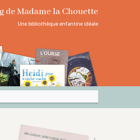
log de Madame la Chouette
Une bibliothèque enfantine idéale