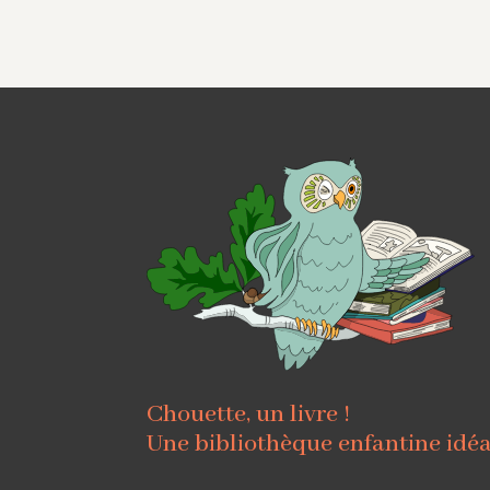
Chouette, un livre !
Une bibliothèque enfantine idé