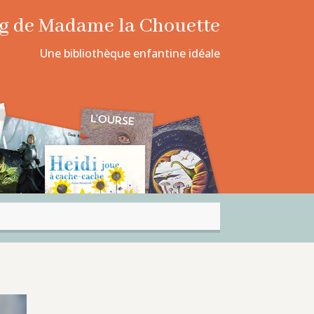
log de Madame la Chouette
Une bibliothèque enfantine idéale