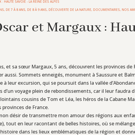
: HAUTE SAVOIE - LA REINE DES ALPES
ANS
,
DE 7 À 8 ANS
,
DE 8 À 9 ANS
,
DÉCOUVERTE DE LA NATURE
,
DOCUMENTAIRES
,
NOS AMI
Oscar et Margaux : Ha
ans, et sa sœur Margaux, 5 ans, découvrent les provinces de
ler aussi. Sommets enneigés, monument à Saussure et Balmat
à leur excursion, qui se poursuit dans la vallée d’Abondanc
’un voyage plein de rebondissements, car il leur faudra déc
lointains cousins de Tom et Léa, les héros de la Cabane Ma
s provinces de France.
 mon désir de transmettre mon amour des régions aux enfants,
), tout en leur racontant de belles histoires, où se mélange
 histoire dans les lieux emblématiques de la région et donne