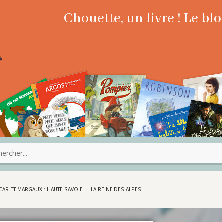
Chouette, un livre ! Le b
CAR ET MARGAUX : HAUTE SAVOIE — LA REINE DES ALPES