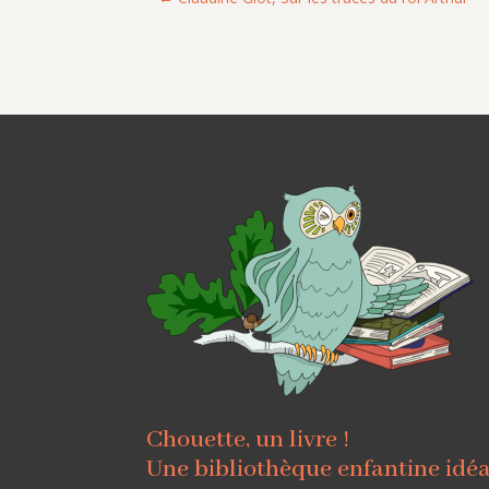
Chouette, un livre !
Une bibliothèque enfantine idé