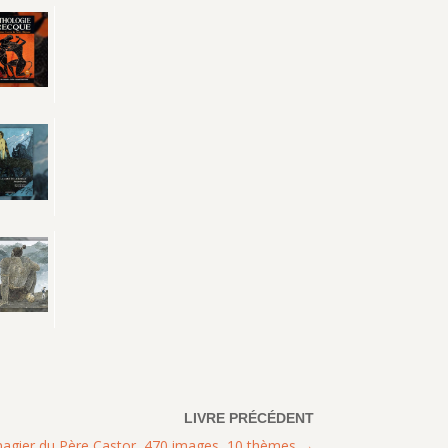
imagier du Père Castor, 470 images, 10 thèmes