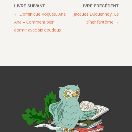
Dominique Roques, Ana
Jacques Duquennoy, Le
Ana – Comment bien
dîner fantôme
dormir avec six doudous