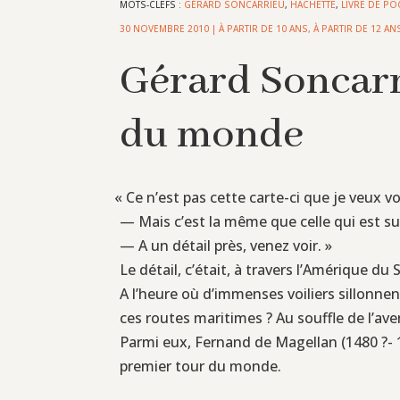
MOTS-CLEFS :
GÉRARD SONCARRIEU
,
HACHETTE
,
LIVRE DE P
30 NOVEMBRE 2010
|
À PARTIR DE 10 ANS
,
À PARTIR DE 12 AN
Gérard Soncarr
du monde
«
Ce n’est pas cette carte-ci que je veux vo
— Mais c’est la même que celle qui est sur
— A un détail près, venez voir. »
Le détail, c’était, à travers l’Amérique du
A l’heure où d’immenses voiliers sillonne
ces routes maritimes ? Au souffle de l’ave
Parmi eux, Fernand de Magellan (1480 ?- 15
premier tour du monde.