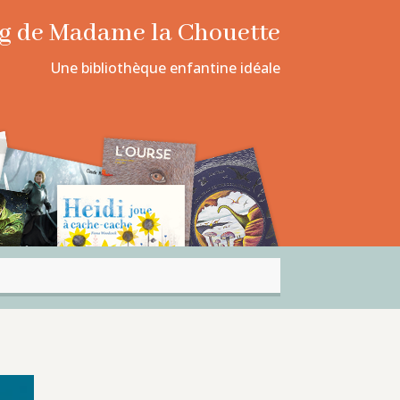
log de Madame la Chouette
Une bibliothèque enfantine idéale