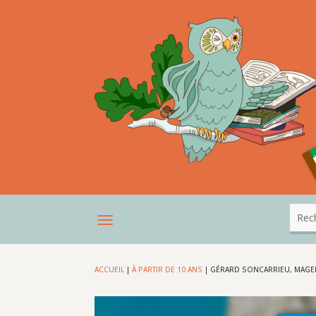
ACCUEIL
|
À PARTIR DE 10 ANS
|
GÉRARD SONCARRIEU, MAGE