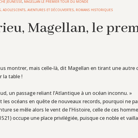
OCHE JEUNESSE
,
MAGELLAN LE PREMIER TOUR DU MONDE
S
,
ADOLESCENTS
,
AVENTURES ET DÉCOUVERTES
,
ROMANS HISTORIQUES
ieu, Magellan, le prem
us montrer, mais celle-là, dit Magellan en tirant une autre 
 la table !
 Sud, un passage reliant l’Atlantique à un océan inconnu. »
nt les océans en quête de nouveaux records, pourquoi ne pas
nture se mêle alors le vent de l’Histoire, celle de ces homm
21) occupe une place privilégiée, puisque ce noble et vailla