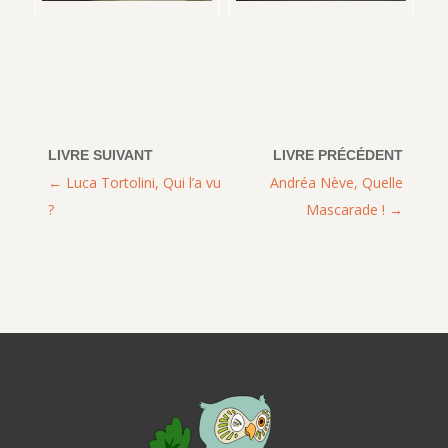
Luca Tortolini, Qui l’a vu
Andréa Nève, Quelle
?
Mascarade !