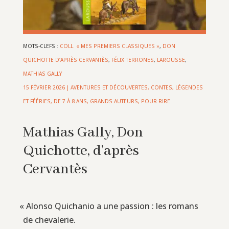
MOTS-CLEFS :
COLL. « MES PREMIERS CLASSIQUES »
,
DON
QUICHOTTE D’APRÈS CERVANTÈS
,
FÉLIX TERRONES
,
LAROUSSE
,
MATHIAS GALLY
15 FÉVRIER 2026
|
AVENTURES ET DÉCOUVERTES
,
CONTES, LÉGENDES
ET FÉÉRIES
,
DE 7 À 8 ANS
,
GRANDS AUTEURS
,
POUR RIRE
Mathias Gally, Don
Quichotte, d’après
Cervantès
«
Alonso Quichanio a une passion : les romans
de chevalerie.