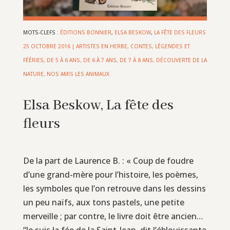
MOTS-CLEFS :
ÉDITIONS BONNIER
,
ELSA BESKOW
,
LA FÊTE DES FLEURS
25 OCTOBRE 2016
|
ARTISTES EN HERBE
,
CONTES, LÉGENDES ET
FÉÉRIES
,
DE 5 À 6 ANS
,
DE 6 À 7 ANS
,
DE 7 À 8 ANS
,
DÉCOUVERTE DE LA
NATURE
,
NOS AMIS LES ANIMAUX
Elsa Beskow, La fête des
fleurs
De la part de Laurence B. : « Coup de foudre
d’une grand-mère pour l’histoire, les poèmes,
les symboles que l’on retrouve dans les dessins
un peu naïfs, aux tons pastels, une petite
merveille ; par contre, le livre doit être ancien…
“Je suis la fée de la Saint-Jean, dit l’éblouissante