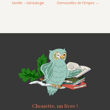
famille – Généalogie
Demoiselles de l’Empire
Chouette, un livre !