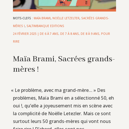
MOTS-CLEFS :
MAÏA BRAMI
,
NOËLLE LETZELTER
,
SACRÉES GRANDS-
MÈRES !
,
SALTIMBANQUE EDITIONS
24 FÉVRIER 2025
|
DE 6 À 7 ANS
,
DE 7 À 8 ANS
,
DE 8 À 9 ANS
,
POUR
RIRE
Maïa Brami, Sacrées grands-
mères !
«
Le problème, avec ma grand-mère… » Des
problèmes, Maïa Brami en a sélectionné 50, eh
oui !, qu’elle a joyeusement mis en scène avec
la complicité de Noëlle Letezler. Mais ce sont
surtout leurs 50 grands-mères qui vont nous
faire rire ! D’abord, elles sont nos