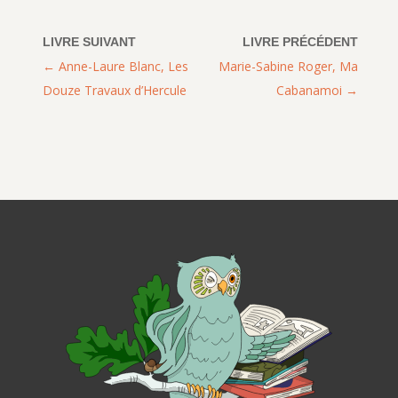
Anne-Laure Blanc, Les
Marie-Sabine Roger, Ma
Douze Travaux d’Hercule
Cabanamoi