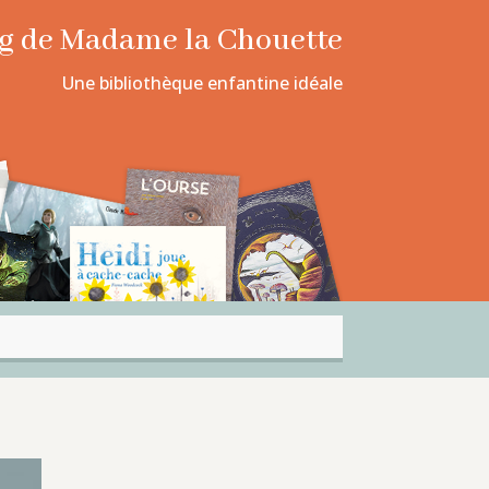
log de Madame la Chouette
Une bibliothèque enfantine idéale