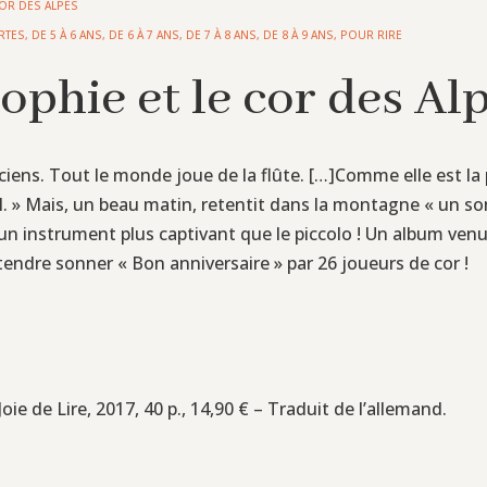
COR DES ALPES
RTES
,
DE 5 À 6 ANS
,
DE 6 À 7 ANS
,
DE 7 À 8 ANS
,
DE 8 À 9 ANS
,
POUR RIRE
ophie et le cor des Al
ens. Tout le monde joue de la flûte. […]Comme elle est la plu
a nul. » Mais, un beau matin, retentit dans la montagne « un
 un instrument plus captivant que le piccolo ! Un album ve
tendre sonner « Bon anniversaire » par 26 joueurs de cor !
 Joie de Lire, 2017, 40 p., 14,90 € – Traduit de l’allemand.