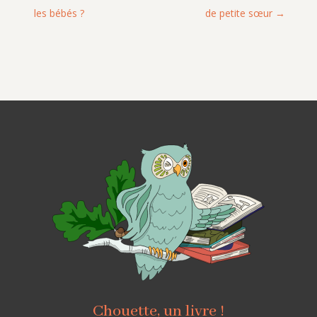
les bébés ?
de petite sœur
Chouette, un livre !