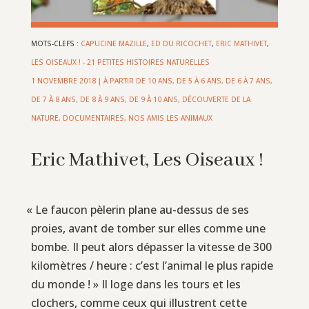
MOTS-CLEFS :
CAPUCINE MAZILLE
,
ED DU RICOCHET
,
ERIC MATHIVET
,
LES OISEAUX ! - 21 PETITES HISTOIRES NATURELLES
1 NOVEMBRE 2018
|
À PARTIR DE 10 ANS
,
DE 5 À 6 ANS
,
DE 6 À 7 ANS
,
DE 7 À 8 ANS
,
DE 8 À 9 ANS
,
DE 9 À 10 ANS
,
DÉCOUVERTE DE LA
NATURE
,
DOCUMENTAIRES
,
NOS AMIS LES ANIMAUX
Eric Mathivet, Les Oiseaux !
«
Le faucon pèlerin plane au-dessus de ses
proies, avant de tomber sur elles comme une
bombe. Il peut alors dépasser la vitesse de 300
kilomètres / heure : c’est l’animal le plus rapide
du monde ! » Il loge dans les tours et les
clochers, comme ceux qui illustrent cette