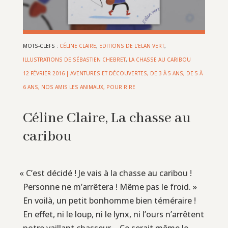
MOTS-CLEFS :
CÉLINE CLAIRE
,
EDITIONS DE L’ELAN VERT
,
ILLUSTRATIONS DE SÉBASTIEN CHEBRET
,
LA CHASSE AU CARIBOU
12 FÉVRIER 2016
|
AVENTURES ET DÉCOUVERTES
,
DE 3 À 5 ANS
,
DE 5 À
6 ANS
,
NOS AMIS LES ANIMAUX
,
POUR RIRE
Céline Claire, La chasse au
caribou
«
C’est décidé ! Je vais à la chasse au caribou !
Personne ne m’arrêtera ! Même pas le froid. »
En voilà, un petit bonhomme bien téméraire !
En effet, ni le loup, ni le lynx, ni l’ours n’arrêtent
notre vaillant chasseur… Ce serait même le