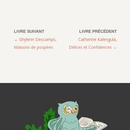
Ghylenn Descamps,
Catherine Kalengula,
Maisons de poupées
Délices et Confidences