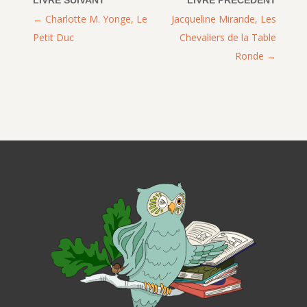
Charlotte M. Yonge, Le
Jacqueline Mirande, Les
Petit Duc
Chevaliers de la Table
Ronde