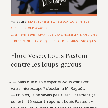
MOTS-CLEFS :
DIDIER JEUNESSE
,
FLORE VESCO
,
LOUIS PASTEUR
CONTRE LES LOUPS-GAROUS
22 SEPTEMBRE 2016
|
À PARTIR DE 12 ANS
,
ADOLESCENTS
,
AVENTURES
ET DÉCOUVERTES
,
FANTASTIQUE
,
POUR RIRE
,
ROMANS HISTORIQUES
Flore Vesco, Louis Pasteur
contre les loups-garous
«
— Mais que diable espériez-vous voir avec
votre microscope ? s’exclama M. Ragoût.
— Eh bien, je ne savais pas. C’est justement ça
qui est intéressant, répondit Louis Pasteur. »
Le jeune Louis Pasteur, 19 ans en cette rentrée