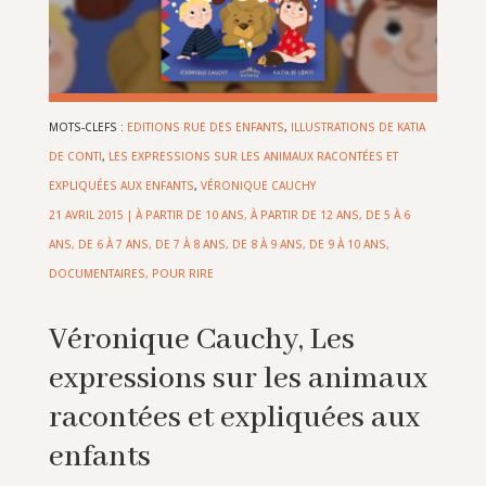
MOTS-CLEFS :
EDITIONS RUE DES ENFANTS
,
ILLUSTRATIONS DE KATIA
DE CONTI
,
LES EXPRESSIONS SUR LES ANIMAUX RACONTÉES ET
EXPLIQUÉES AUX ENFANTS
,
VÉRONIQUE CAUCHY
21 AVRIL 2015
|
À PARTIR DE 10 ANS
,
À PARTIR DE 12 ANS
,
DE 5 À 6
ANS
,
DE 6 À 7 ANS
,
DE 7 À 8 ANS
,
DE 8 À 9 ANS
,
DE 9 À 10 ANS
,
DOCUMENTAIRES
,
POUR RIRE
Véronique Cauchy, Les
expressions sur les animaux
racontées et expliquées aux
enfants