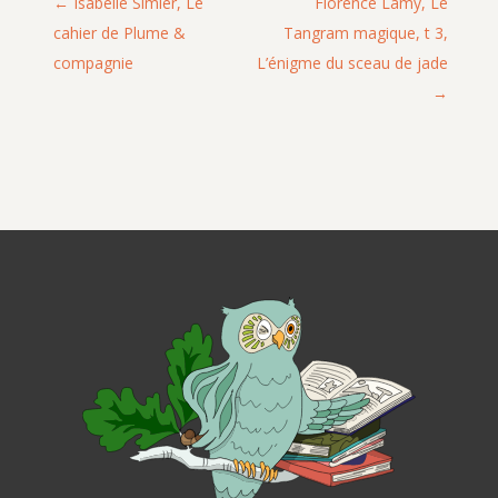
Isabelle Simler, Le
Florence Lamy, Le
cahier de Plume &
Tangram magique, t 3,
compagnie
L’énigme du sceau de jade