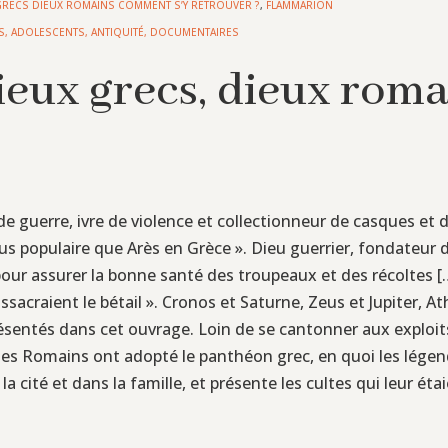
GRECS DIEUX ROMAINS COMMENT S’Y RETROUVER ?
,
FLAMMARION
S
,
ADOLESCENTS
,
ANTIQUITÉ
,
DOCUMENTAIRES
Dieux grecs, dieux rom
de guerre, ivre de violence et collectionneur de casques et de
lus populaire que Arès en Grèce ». Dieu guerrier, fondateu
 pour assurer la bonne santé des troupeaux et des récoltes [
acraient le bétail ». Cronos et Saturne, Zeus et Jupiter, At
ésentés dans cet ouvrage. Loin de se cantonner aux exploi
es Romains ont adopté le panthéon grec, en quoi les légen
la cité et dans la famille, et présente les cultes qui leur éta