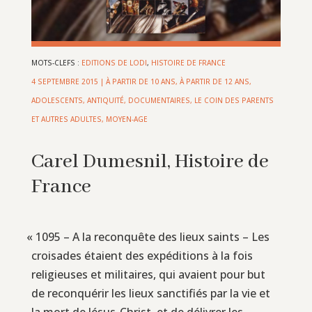
MOTS-CLEFS :
EDITIONS DE LODI
,
HISTOIRE DE FRANCE
4 SEPTEMBRE 2015
|
À PARTIR DE 10 ANS
,
À PARTIR DE 12 ANS
,
ADOLESCENTS
,
ANTIQUITÉ
,
DOCUMENTAIRES
,
LE COIN DES PARENTS
ET AUTRES ADULTES
,
MOYEN-AGE
Carel Dumesnil, Histoire de
France
«
1095 – A la reconquête des lieux saints – Les
croisades étaient des expéditions à la fois
religieuses et militaires, qui avaient pour but
de reconquérir les lieux sanctifiés par la vie et
la mort de Jésus-Christ, et de délivrer les