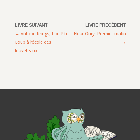
Antoon Krings, Lou P’tit
Fleur Oury, Premier matin
Loup à l’école des
louveteaux