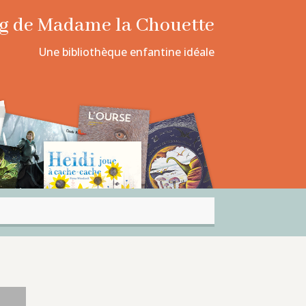
log de Madame la Chouette
Une bibliothèque enfantine idéale