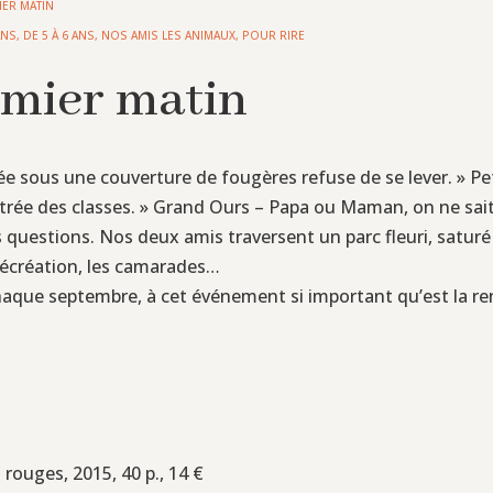
IER MATIN
ANS
,
DE 5 À 6 ANS
,
NOS AMIS LES ANIMAUX
,
POUR RIRE
emier matin
ée sous une couverture de fougères refuse de se lever. » Peti
rentrée des classes. » Grand Ours – Papa ou Maman, on ne sa
 questions. Nos deux amis traversent un parc fleuri, satur
 récréation, les camarades…
que septembre, à cet événement si important qu’est la rent
 rouges, 2015, 40 p., 14 €