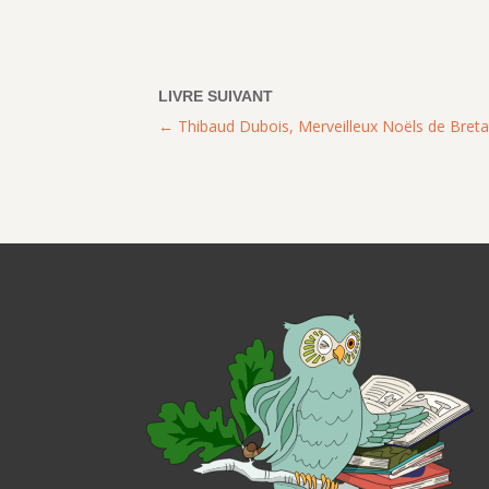
Thibaud Dubois, Merveilleux Noëls de Bret