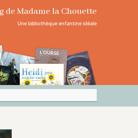
log de Madame la Chouette
Une bibliothèque enfantine idéale