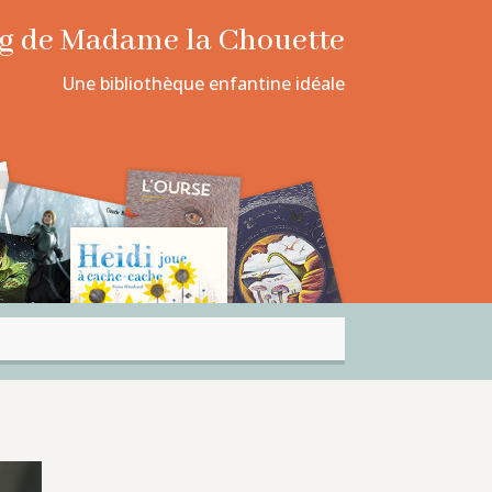
log de Madame la Chouette
Une bibliothèque enfantine idéale