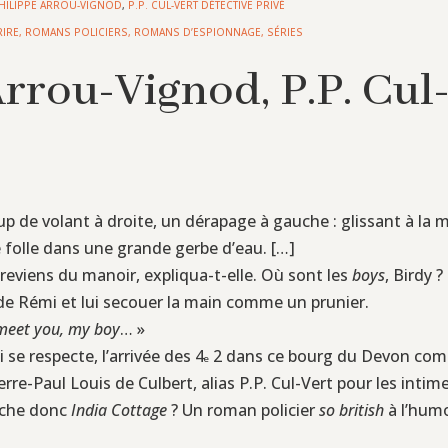
PHILIPPE ARROU-VIGNOD
,
P.P. CUL-VERT DÉTECTIVE PRIVÉ
RIRE
,
ROMANS POLICIERS, ROMANS D’ESPIONNAGE
,
SÉRIES
rrou-Vignod, P.P. Cul
up de volant à droite, un dérapage à gauche : glissant à la
e folle dans une grande gerbe d’eau. […]
 reviens du manoir, expliqua-t-elle. Où sont les
boys
, Birdy ?
r de Rémi et lui secouer la main comme un prunier.
 meet you, my boy
… »
e respecte, l’arrivée des 4
2 dans ce bourg du Devon comm
e
Pierre-Paul Louis de Culbert, alias P.P. Cul-Vert pour les in
ache donc
India Cottage
? Un roman policier
so british
à l’humo