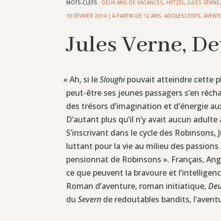
MOTS-CLEFS :
DEUX ANS DE VACANCES
,
HETZEL
,
JULES VERNE
10 FÉVRIER 2014
|
À PARTIR DE 12 ANS
,
ADOLESCENTS
,
AVENT
Jules Verne, D
«
Ah, si le
Sloughi
pouvait atteindre cette pl
peut-être ses jeunes passagers s’en réchapp
des trésors d’imagination et d’énergie aux
D’autant plus qu’il n’y avait aucun adulte
S’inscrivant dans le cycle des Robinsons,
luttant pour la vie au milieu des passions
pensionnat de Robinsons ». Français, Angl
ce que peuvent la bravoure et l’intelligenc
Roman d’aventure, roman initiatique,
Deu
du
Severn
de redoutables bandits, l’avent