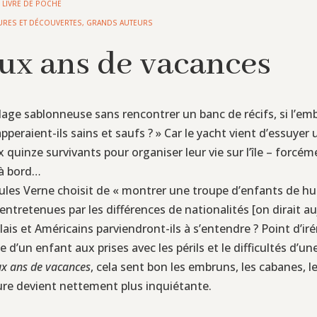
,
LIVRE DE POCHE
URES ET DÉCOUVERTES
,
GRANDS AUTEURS
eux ans de vacances
age sablonneuse sans rencontrer un banc de récifs, si l’embo
eraient-ils sains et saufs ? » Car le yacht vient d’essuyer un
 quinze survivants pour organiser leur vie sur l’île – forcém
 à bord…
 Jules Verne choisit de « montrer une troupe d’enfants de hu
 entretenues par les différences de nationalités [on dirait au
ais et Américains parviendront-ils à s’entendre ? Point d’i
e d’un enfant aux prises avec les périls et le difficultés d’
x ans de vacances
, cela sent bon les embruns, les cabanes,
ure devient nettement plus inquiétante.