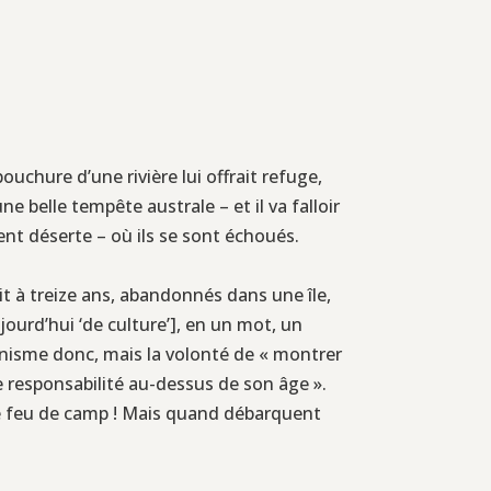
uchure d’une rivière lui offrait refuge,
e belle tempête australe – et il va falloir
ent déserte – où ils se sont échoués.
it à treize ans, abandonnés dans une île,
jourd’hui ‘de culture’], en un mot, un
rénisme donc, mais la volonté de « montrer
une responsabilité au-dessus de son âge ».
 le feu de camp ! Mais quand débarquent