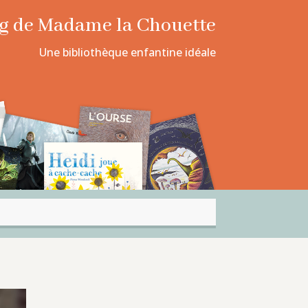
log de Madame la Chouette
Une bibliothèque enfantine idéale