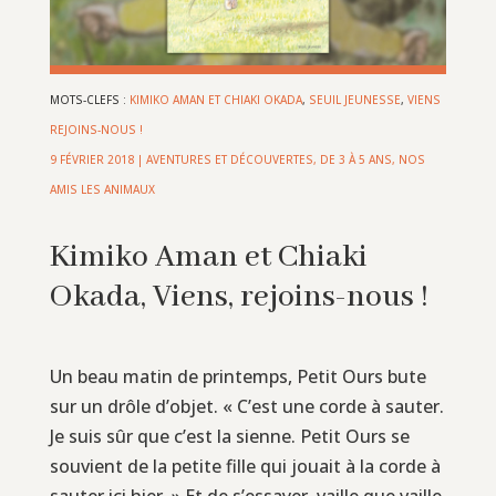
MOTS-CLEFS :
KIMIKO AMAN ET CHIAKI OKADA
,
SEUIL JEUNESSE
,
VIENS
REJOINS-NOUS !
9 FÉVRIER 2018
|
AVENTURES ET DÉCOUVERTES
,
DE 3 À 5 ANS
,
NOS
AMIS LES ANIMAUX
Kimiko Aman et Chiaki
Okada, Viens, rejoins-nous !
Un beau matin de printemps, Petit Ours bute
sur un drôle d’objet. « C’est une corde à sauter.
Je suis sûr que c’est la sienne. Petit Ours se
souvient de la petite fille qui jouait à la corde à
sauter ici hier. » Et de s’essayer, vaille que vaille,