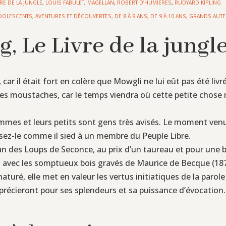
VRE DE LA JUNGLE
,
LOUIS FABULET
,
MAGELLAN
,
ROBERT D’HUMIÈRES
,
RUDYARD KIPLING
DOLESCENTS
,
AVENTURES ET DÉCOUVERTES
,
DE 8 À 9 ANS
,
DE 9 À 10 ANS
,
GRANDS AUT
, Le Livre de la jungl
ar il était fort en colère que Mowgli ne lui eût pas été livré
es moustaches, car le temps viendra où cette petite chose n
mmes et leurs petits sont gens très avisés. Le moment venu, 
ssez-le comme il sied à un membre du Peuple Libre.
lan des Loups de Seconce, au prix d’un taureau et pour une 
le, avec les somptueux bois gravés de Maurice de Becque (187
uré, elle met en valeur les vertus initiatiques de la parole 
pprécieront pour ses splendeurs et sa puissance d’évocation.