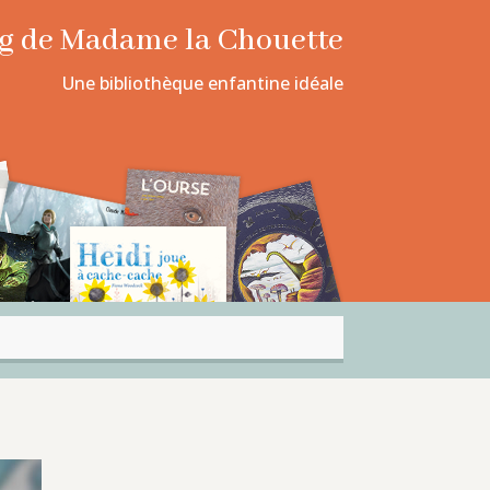
log de Madame la Chouette
Une bibliothèque enfantine idéale