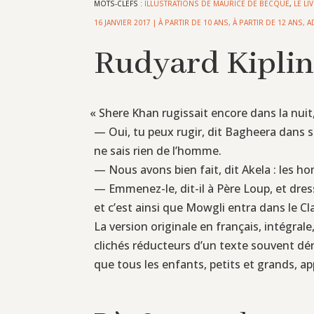
MOTS-CLEFS :
ILLUSTRATIONS DE MAURICE DE BECQUE
,
LE LI
16 JANVIER 2017
|
À PARTIR DE 10 ANS
,
À PARTIR DE 12 ANS
,
A
Rudyard Kipling
«
Shere Khan rugissait encore dans la nuit, c
— Oui, tu peux rugir, dit Bagheera dans s
ne sais rien de l’homme.
— Nous avons bien fait, dit Akela : les ho
— Emmenez-le, dit-il à Père Loup, et dre
et c’est ainsi que Mowgli entra dans le C
La version originale en français, intégra
clichés réducteurs d’un texte souvent dénat
que tous les enfants, petits et grands, a