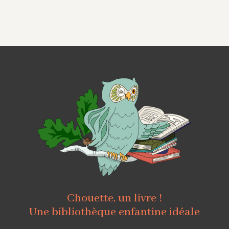
Chouette, un livre !
Une bibliothèque enfantine idéale