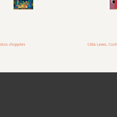
Photos choppées
Célia Lewis, Cocho