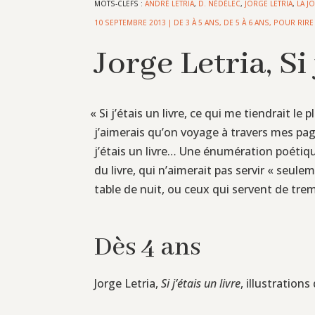
MOTS-CLEFS :
ANDRÉ LETRIA
,
D. NÉDÉLEC
,
JORGE LETRIA
,
LA JO
10 SEPTEMBRE 2013
|
DE 3 À 5 ANS
,
DE 5 À 6 ANS
,
POUR RIRE
Jorge Letria, Si 
«
Si j’étais un livre, ce qui me tiendrait le p
j’aimerais qu’on voyage à travers mes page
j’étais un livre… Une énumération poétiqu
du livre, qui n’aimerait pas servir « seul
table de nuit, ou ceux qui servent de tre
Dès 4 ans
Jorge Letria,
Si j’étais un livre
, illustration