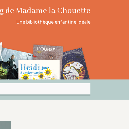
log de Madame la Chouette
Une bibliothèque enfantine idéale