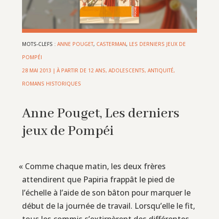
MOTS-CLEFS :
ANNE POUGET
,
CASTERMAN
,
LES DERNIERS JEUX DE
POMPÉI
28 MAI 2013
|
À PARTIR DE 12 ANS
,
ADOLESCENTS
,
ANTIQUITÉ
,
ROMANS HISTORIQUES
Anne Pouget, Les derniers
jeux de Pompéi
«
Comme chaque matin, les deux frères
attendirent que Papiria frappât le pied de
l’échelle à l’aide de son bâton pour marquer le
début de la journée de travail. Lorsqu’elle le fit,
tous les commis s’extirpèrent des différentes