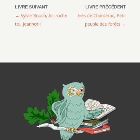
Sylvie Rouch, Accroche-
Inès de Chantérac, Petit
toi, Jeannot !
peuple des forêts