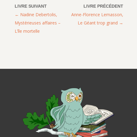
Nadine Debertolis,
Anne-Florence Lemasson,
Mystérieuses affaires –
Le Géant trop grand
L’île mortelle