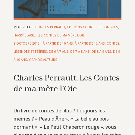
MOTS-CLEFS :
CHARLES PERRAULT
,
EDITIONS COURTES ET LONGUES
,
HARRY CLARKE
,
LES CONTES DE MA MÈRE L’OIE
9 OCTOBRE 2012
|
À PARTIR DE 10 ANS
,
À PARTIR DE 12 ANS
,
CONTES,
LÉGENDES ET FÉÉRIES
,
DE 6 À 7 ANS
,
DE 7 À 8 ANS
,
DE 8 À 9 ANS
,
DE 9
À 10 ANS
,
GRANDS AUTEURS
Charles Perrault, Les Contes
de ma mère l’Oie
Un livre de contes de plus ? Toujours les
mêmes ? « Peau d’Âne », « La belle au bois
dormant », « Le Petit Chaperon rouge », vous
allez me dire que cela se trouve à tous les coins