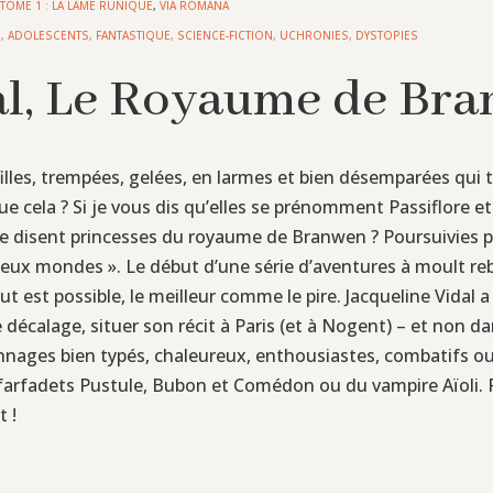
TOME 1 : LA LAME RUNIQUE
,
VIA ROMANA
S
,
ADOLESCENTS
,
FANTASTIQUE
,
SCIENCE-FICTION, UCHRONIES, DYSTOPIES
al, Le Royaume de Br
illes, trempées, gelées, en larmes et bien désemparées qui t
 cela ? Si je vous dis qu’elles se prénomment Passiflore et 
e disent princesses du royaume de Branwen ? Poursuivies par
deux mondes ». Le début d’une série d’aventures à moult r
ut est possible, le meilleur comme le pire. Jacqueline Vidal a c
le décalage, situer son récit à Paris (et à Nogent) – et non
rsonnages bien typés, chaleureux, enthousiastes, combatifs
s farfadets Pustule, Bubon et Comédon ou du vampire Aïoli. 
 !