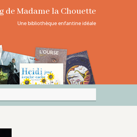
log de Madame la Chouette
Une bibliothèque enfantine idéale