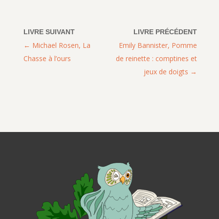
Michael Rosen, La
Emily Bannister, Pomme
Chasse à l’ours
de reinette : comptines et
jeux de doigts