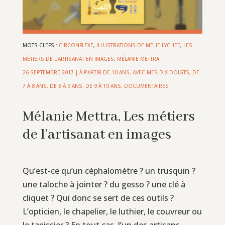
MOTS-CLEFS :
CIRCONFLEXE
,
ILLUSTRATIONS DE MÉLIE LYCHEE
,
LES
MÉTIERS DE L’ARTISANAT EN IMAGES
,
MÉLANIE METTRA
26 SEPTEMBRE 2017
|
À PARTIR DE 10 ANS
,
AVEC MES DIX DOIGTS
,
DE
7 À 8 ANS
,
DE 8 À 9 ANS
,
DE 9 À 10 ANS
,
DOCUMENTAIRES
Mélanie Mettra, Les métiers
de l’artisanat en images
Qu’est-ce qu’un céphalomètre ? un trusquin ?
une taloche à jointer ? du gesso ? une clé à
cliquet ? Qui donc se sert de ces outils ?
L’opticien, le chapelier, le luthier, le couvreur ou
le tapissier ? En tout cas, l’un des artisans