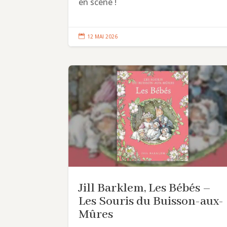
en scène !

12 MAI 2026
Jill Barklem, Les Bébés –
Les Souris du Buisson-aux-
Mûres