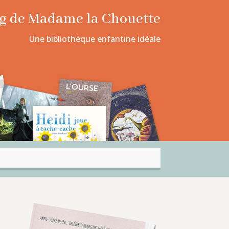
log de Madame la Chouette
Une bibliothèque enfantine idéale