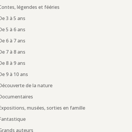
Contes, légendes et fééries
De 3 à 5 ans
De 5 à 6 ans
De 6 à 7 ans
De 7 à 8 ans
De 8 à 9 ans
De 9 à 10 ans
Découverte de la nature
Documentaires
Expositions, musées, sorties en famille
Fantastique
Grands auteurs