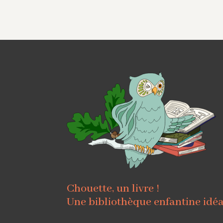
Chouette, un livre !
Une bibliothèque enfantine idé