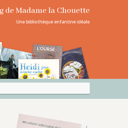
log de Madame la Chouette
Une bibliothèque enfantine idéale