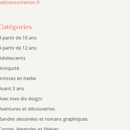
editionscriterion.fr
Catégories
À partir de 10 ans
À partir de 12 ans
Adolescents
Antiquité
Artistes en herbe
Avant 3 ans
Avec mes dix doigts
Aventures et découvertes
Bandes dessinées et romans graphiques
Contes, légendes et fééries