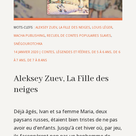
MOTS-CLEFS :
ALEKSEY ZUEV
,
LA FILLE DES NEIGES
,
LOUIS LÉGER
,
MACHA PUBLISHING
,
RECUEIL DE CONTES POPULAIRES SLAVES
,
SNÉGOUROTCHKA
14 JANVIER 2020
|
CONTES, LÉGENDES ET FÉÉRIES
,
DE 5 À 6 ANS
,
DE 6
À 7 ANS
,
DE 7 À 8 ANS
Aleksey Zuev, La Fille des
neiges
Déjà âgés, Ivan et sa femme Maria, deux
paysans russes, étaient bien tristes de ne pas
avoir eu d’enfants. Jusqu’à cet hiver où, par jeu,
ils façonnèrent non pas un bonhomme de