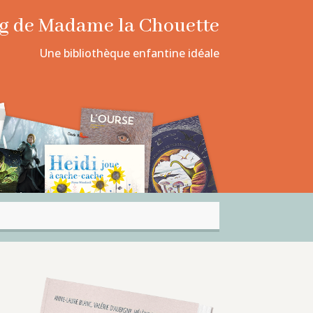
log de Madame la Chouette
Une bibliothèque enfantine idéale