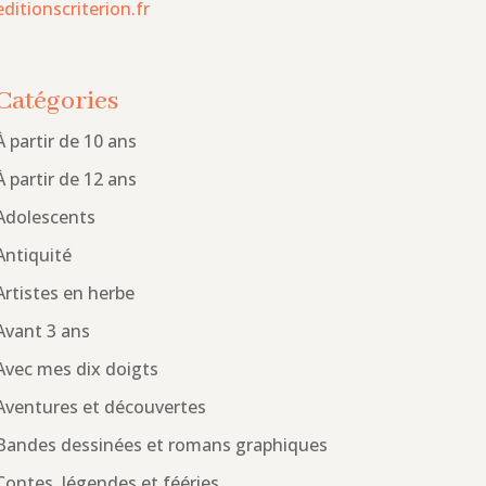
editionscriterion.fr
Catégories
À partir de 10 ans
À partir de 12 ans
Adolescents
Antiquité
Artistes en herbe
Avant 3 ans
Avec mes dix doigts
Aventures et découvertes
Bandes dessinées et romans graphiques
Contes, légendes et fééries