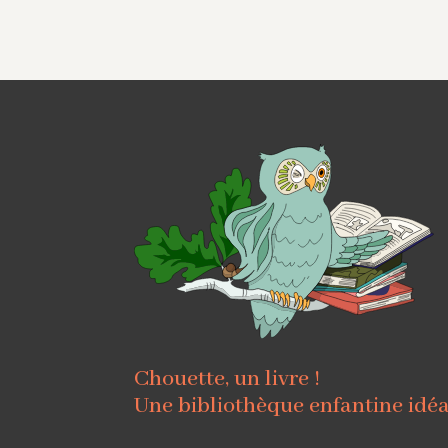
Chouette, un livre !
Une bibliothèque enfantine idé