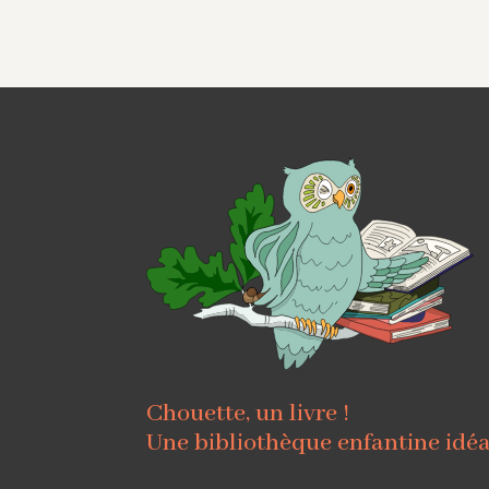
Chouette, un livre !
Une bibliothèque enfantine idé