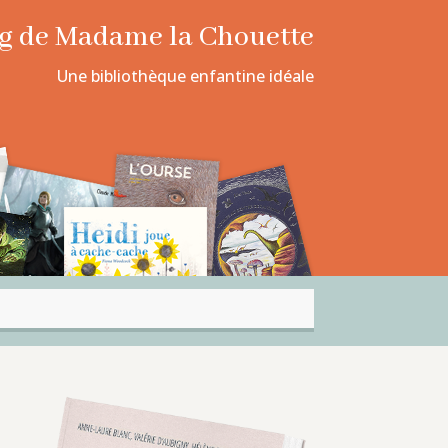
log de Madame la Chouette
Une bibliothèque enfantine idéale