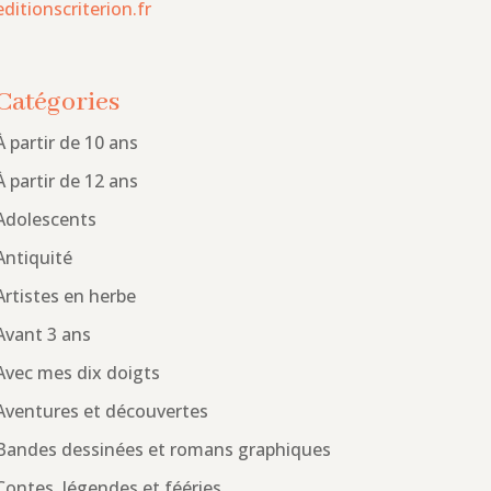
editionscriterion.fr
Catégories
À partir de 10 ans
À partir de 12 ans
Adolescents
Antiquité
Artistes en herbe
Avant 3 ans
Avec mes dix doigts
Aventures et découvertes
Bandes dessinées et romans graphiques
Contes, légendes et fééries