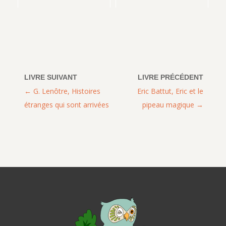
G. Lenôtre, Histoires
Eric Battut, Eric et le
étranges qui sont arrivées
pipeau magique