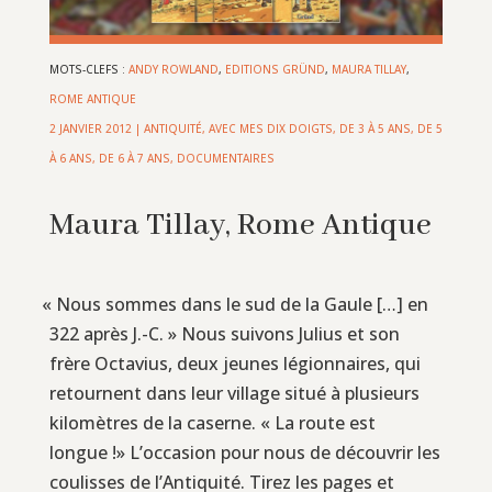
MOTS-CLEFS :
ANDY ROWLAND
,
EDITIONS GRÜND
,
MAURA TILLAY
,
ROME ANTIQUE
2 JANVIER 2012
|
ANTIQUITÉ
,
AVEC MES DIX DOIGTS
,
DE 3 À 5 ANS
,
DE 5
À 6 ANS
,
DE 6 À 7 ANS
,
DOCUMENTAIRES
Maura Tillay, Rome Antique
«
Nous sommes dans le sud de la Gaule […] en
322 après J.-C. » Nous suivons Julius et son
frère Octavius, deux jeunes légionnaires, qui
retournent dans leur village situé à plusieurs
kilomètres de la caserne. « La route est
longue !» L’occasion pour nous de découvrir les
coulisses de l’Antiquité. Tirez les pages et