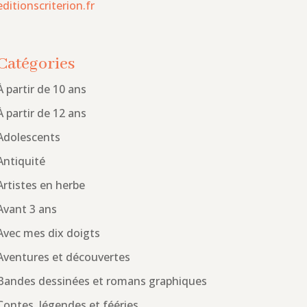
editionscriterion.fr
Catégories
À partir de 10 ans
À partir de 12 ans
Adolescents
Antiquité
Artistes en herbe
Avant 3 ans
Avec mes dix doigts
Aventures et découvertes
Bandes dessinées et romans graphiques
Contes, légendes et fééries