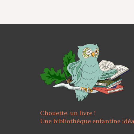
Chouette, un livre !
Une bibliothèque enfantine idé