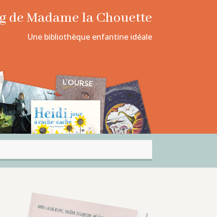
log de Madame la Chouette
Une bibliothèque enfantine idéale