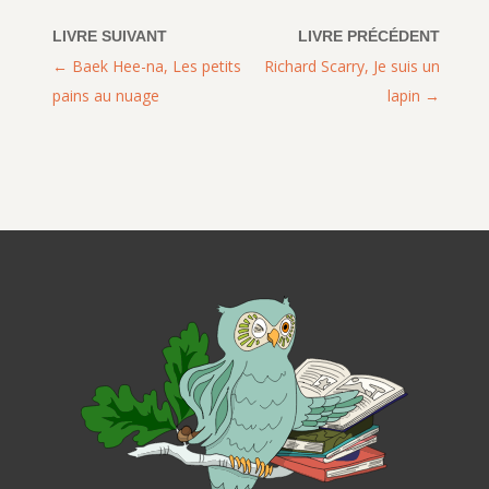
Baek Hee-na, Les petits
Richard Scarry, Je suis un
pains au nuage
lapin