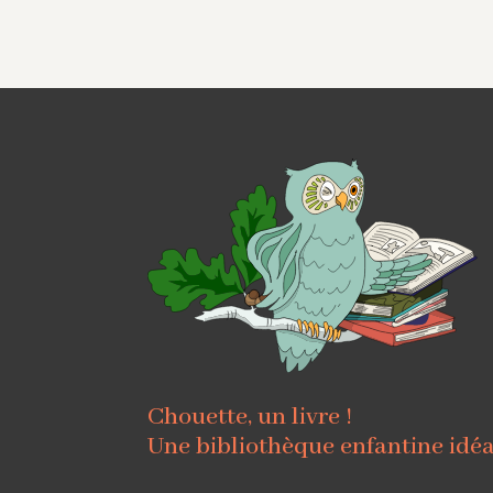
Chouette, un livre !
Une bibliothèque enfantine idé