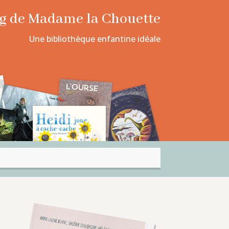
log de Madame la Chouette
Une bibliothèque enfantine idéale