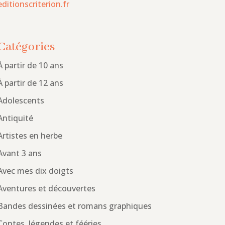
editionscriterion.fr
Catégories
À partir de 10 ans
À partir de 12 ans
Adolescents
Antiquité
Artistes en herbe
Avant 3 ans
Avec mes dix doigts
Aventures et découvertes
Bandes dessinées et romans graphiques
Contes, légendes et fééries